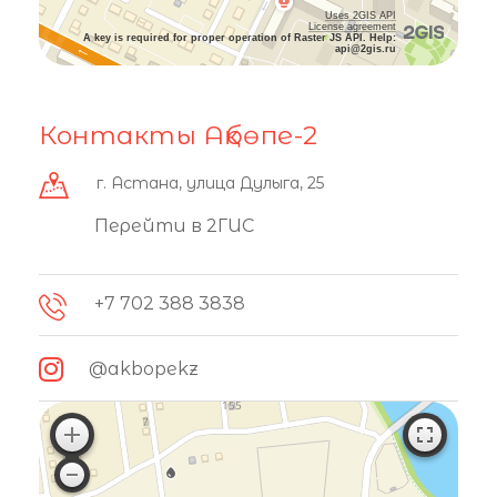
Uses 2GIS API
License agreement
A key is required for proper operation of Raster JS API. Help:
api@2gis.ru
Контакты Ақбөпе-2
г. Астана, улица Дулыга, 25
Перейти в 2ГИС
+7 702 388 3838
@akbopekz