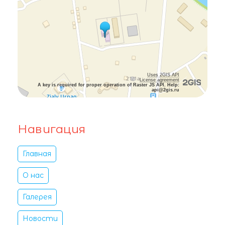
Uses 2GIS API
License agreement
A key is required for proper operation of Raster JS API. Help:
api@2gis.ru
Навигация
Главная
О нас
Галерея
Новости