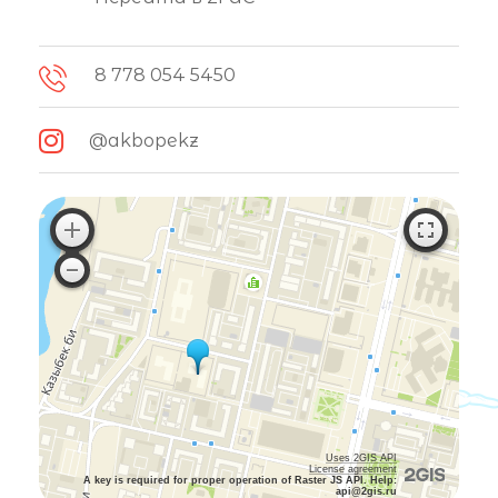
8 778 054 5450
@akbopekz
Uses 2GIS API
License agreement
A key is required for proper operation of Raster JS API. Help:
api@2gis.ru