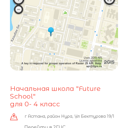
Uses 2GIS API
License agreement
A key is required for proper operation of Raster JS API. Help:
api@2gis.ru
Начальная школа "Future
School"
для 0- 4 класс
г Астана, район Нура, Ул Бектурова 19/1
Перейти в 2ГИС