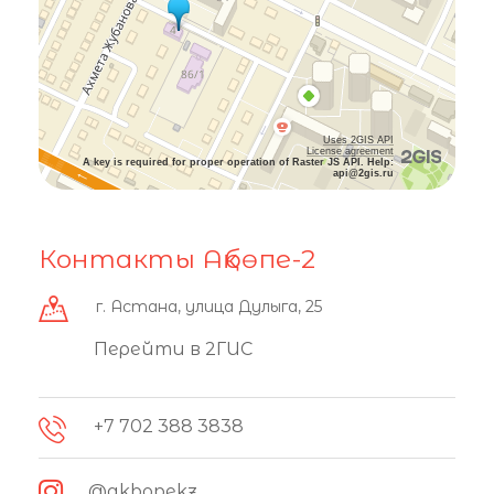
Uses 2GIS API
License agreement
A key is required for proper operation of Raster JS API. Help:
api@2gis.ru
Контакты Ақбөпе-2
г. Астана, улица Дулыга, 25
Перейти в 2ГИС
+7 702 388 3838
@akbopekz