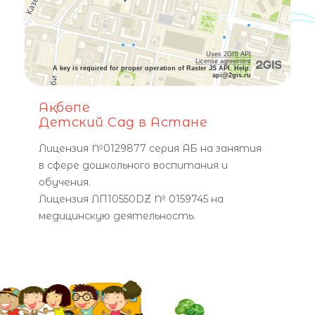
Uses 2GIS API
License agreement
A key is required for proper operation of Raster JS API. Help:
api@2gis.ru
Ақбөпе
Детский Сад в Астане
Лицензия №0129877 серия АБ на занятия
в сфере дошкольного воспитания и
обучения.
Лицензия ЛП10550DZ № 0159745 на
медицинскую деятельность.