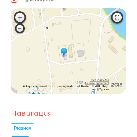
Uses 2GIS API
License agreement
A key is required for proper operation of Raster JS API. Help:
api@2gis.ru
Навигация
Главная