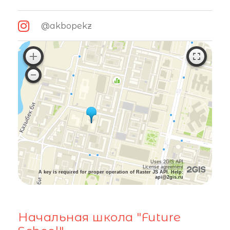
@akbopekz
Uses 2GIS API
License agreement
A key is required for proper operation of Raster JS API. Help:
api@2gis.ru
Начальная школа "Future