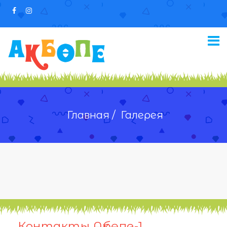
Главная /
Галерея
Контакты Ақбөпе-1