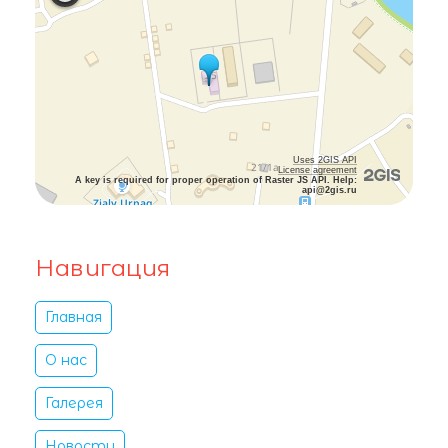
Uses 2GIS API
License agreement
A key is required for proper operation of Raster JS API. Help:
api@2gis.ru
Навигация
Главная
О нас
Галерея
Новости