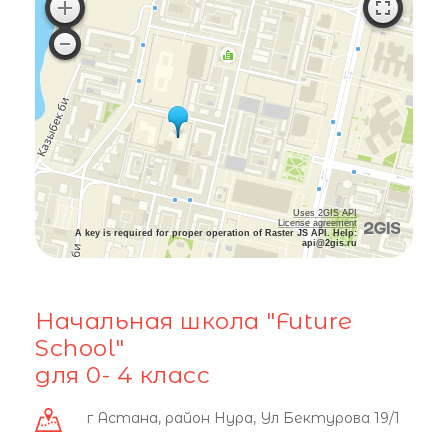
Uses 2GIS API
License agreement
A key is required for proper operation of Raster JS API. Help:
api@2gis.ru
Начальная школа "Future
School"
для 0- 4 класс
г Астана, район Нура, Ул Бектурова 19/1