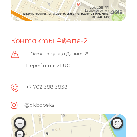
Uses 2GIS API
License agreement
A key is required for proper operation of Raster JS API. Help:
api@2gis.ru
Контакты Ақбөпе-2
г. Астана, улица Дулыга, 25
Перейти в 2ГИС
+7 702 388 3838
@akbopekz