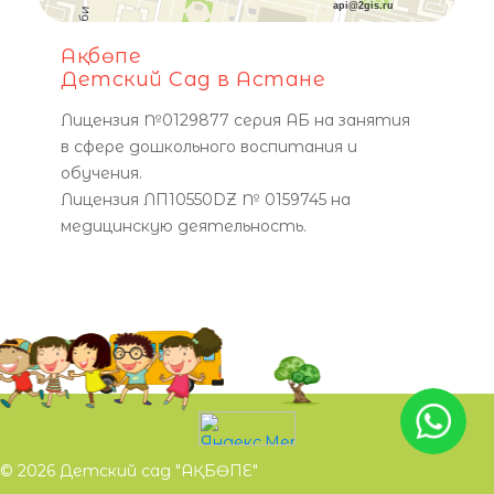
api@2gis.ru
Ақбөпе
Детский Сад в Астане
Лицензия №0129877 серия АБ на занятия
в сфере дошкольного воспитания и
обучения.
Лицензия ЛП10550DZ № 0159745 на
медицинскую деятельность.
© 2026 Детский сад "АҚБӨПЕ"