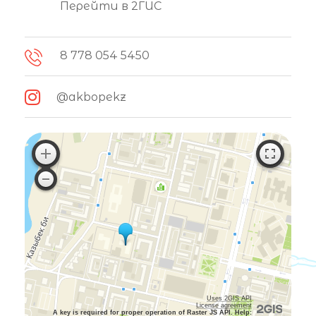
Перейти в 2ГИС
8 778 054 5450
@akbopekz
Uses 2GIS API
License agreement
A key is required for proper operation of Raster JS API. Help: