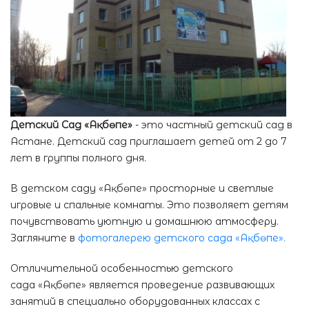
Детский Сад «Ақбөпе»
- это частный детский сад в
Астане. Детский сад приглашает детей от 2 до 7
лет в группы полного дня.
В детском саду «Ақбөпе» просторные и светлые
игровые и спальные комнаты. Это позволяет детям
почувствовать уютную и домашнюю атмосферу.
Загляните в
фотогалерею детского сада «Ақбөпе».
Отличительной особенностью детского
сада «Ақбөпе» является проведение развивающих
занятий в специально оборудованных классах с