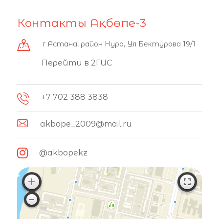
Контакты Ақбөпе-3
г Астана, район Нура, Ул Бектурова 19/1
Перейти в 2ГИС
+7 702 388 3838
akbope_2009@mail.ru
@akbopekz