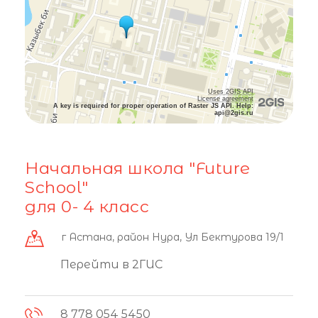
Uses 2GIS API
License agreement
A key is required for proper operation of Raster JS API. Help:
api@2gis.ru
Начальная школа "Future
School"
для 0- 4 класс
г Астана, район Нура, Ул Бектурова 19/1
Перейти в 2ГИС
8 778 054 5450