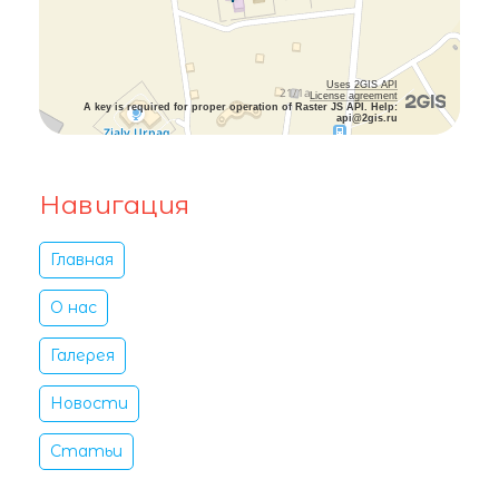
Uses 2GIS API
License agreement
A key is required for proper operation of Raster JS API. Help:
api@2gis.ru
Навигация
Главная
О нас
Галерея
Новости
Статьи