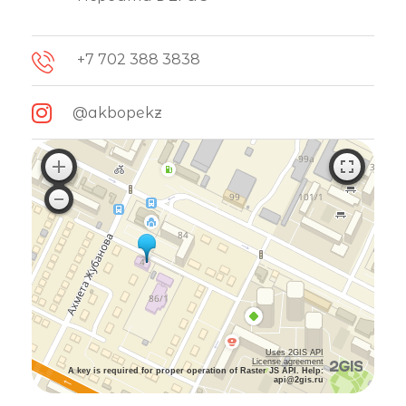
+7 702 388 3838
@akbopekz
Uses 2GIS API
License agreement
A key is required for proper operation of Raster JS API. Help:
api@2gis.ru