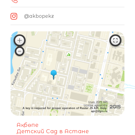
@akbopekz
Uses 2GIS API
License agreement
A key is required for proper operation of Raster JS API. Help:
api@2gis.ru
Ақбөпе
Детский Сад в Астане