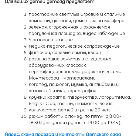
Для ваших детей детсад предлагает:
просторные светлые игровые и спальные
комнаты, уютная, домашняя атмосфера
зеленая, огороженная и охраняемая
прогулочная площадка, видеонаблюдение
5-разовое питание
медико-педагогическое сопровождение
фиточай, солевые лампы, кварц
развивающие занятия в специально
оборудованных классах с
сертифицированными дидактическими
Монтессори – материалами
логопед, психолог, музыка, английский и
казахский языки, хореография.
кружки: карате, творчество, логоритмика,
English Club, танцы, шахматы, вокал.
количество детей в группе 20 чел;
режим работы с понед. по пятн. с 8.00-
18.30.(дежурная группа с 19.00 до 19.45 ).
Адрес, схема проезда и контакты Детского сада