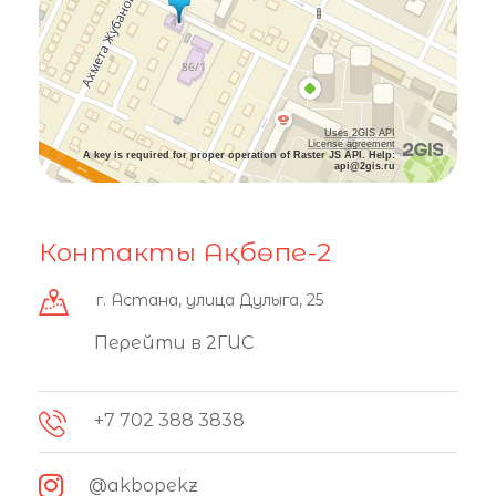
Uses 2GIS API
License agreement
A key is required for proper operation of Raster JS API. Help:
api@2gis.ru
Контакты Ақбөпе-2
г. Астана, улица Дулыга, 25
Перейти в 2ГИС
+7 702 388 3838
@akbopekz