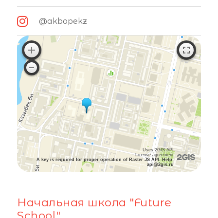
@akbopekz
Uses 2GIS API
License agreement
A key is required for proper operation of Raster JS API. Help:
api@2gis.ru
Начальная школа "Future
School"