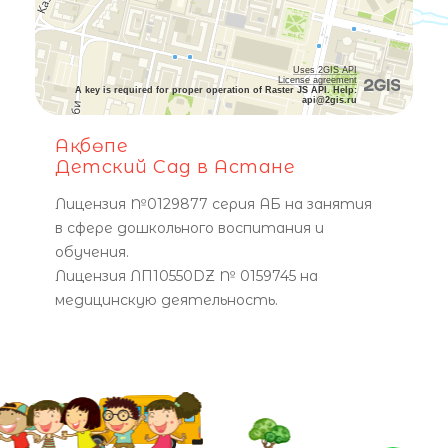
Uses 2GIS API
License agreement
A key is required for proper operation of Raster JS API. Help:
api@2gis.ru
Ақбөпе
Детский Сад в Астане
Лицензия №0129877 серия АБ на занятия
в сфере дошкольного воспитания и
обучения.
Лицензия ЛП10550DZ № 0159745 на
медицинскую деятельность.