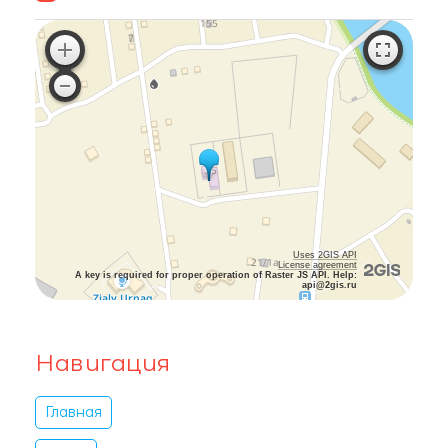
Uses 2GIS API
License agreement
A key is required for proper operation of Raster JS API. Help:
api@2gis.ru
Навигация
Главная