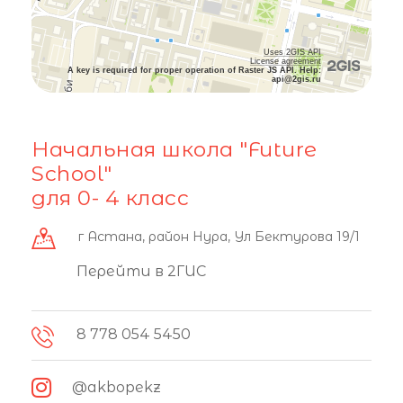
Uses 2GIS API
License agreement
A key is required for proper operation of Raster JS API. Help:
api@2gis.ru
Начальная школа "Future
School"
для 0- 4 класс
г Астана, район Нура, Ул Бектурова 19/1
Перейти в 2ГИС
8 778 054 5450
@akbopekz