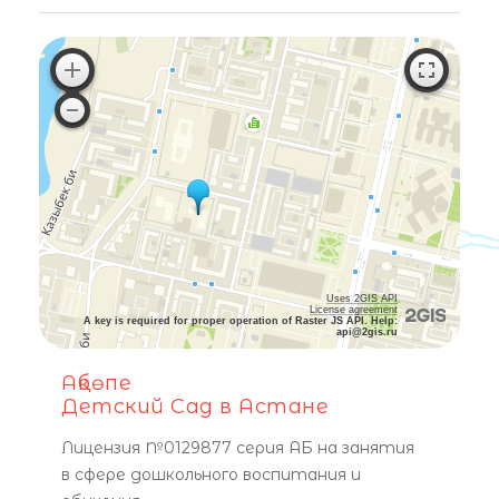
Uses 2GIS API
License agreement
A key is required for proper operation of Raster JS API. Help:
api@2gis.ru
Ақбөпе
Детский Сад в Астане
Лицензия №0129877 серия АБ на занятия
в сфере дошкольного воспитания и