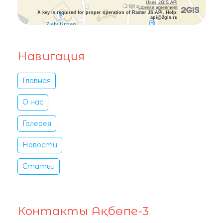
Uses 2GIS API
License agreement
A key is required for proper operation of Raster JS API. Help:
api@2gis.ru
Навигация
Главная
О нас
Галерея
Новости
Статьи
Контакты Ақбөпе-3