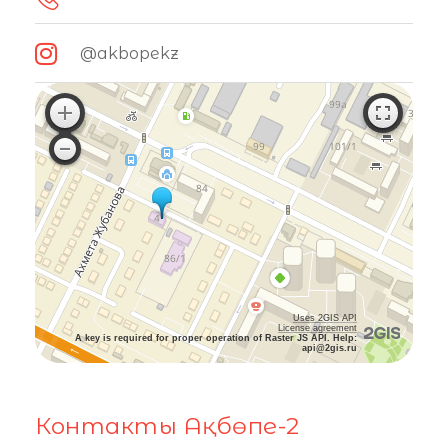
@akbopekz
Uses 2GIS API
License agreement
A key is required for proper operation of Raster JS API. Help:
api@2gis.ru
Контакты Ақбөпе-2