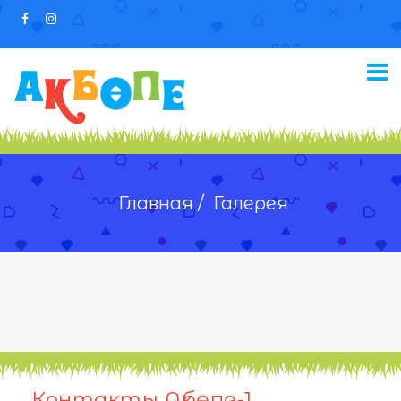
Главная /
Галерея
Контакты Ақбөпе-1