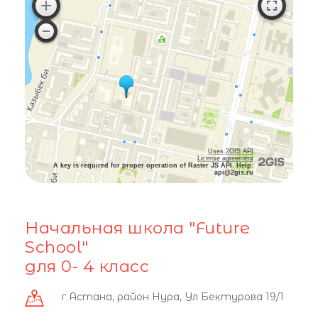
Uses 2GIS API
License agreement
A key is required for proper operation of Raster JS API. Help:
api@2gis.ru
Начальная школа "Future
School"
для 0- 4 класс
г Астана, район Нура, Ул Бектурова 19/1