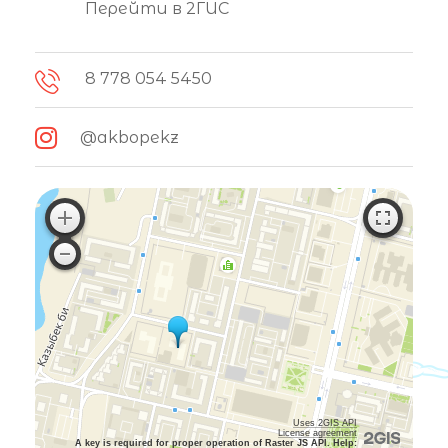
Перейти в 2ГИС
8 778 054 5450
@akbopekz
Uses 2GIS API
License agreement
A key is required for proper operation of Raster JS API. Help: