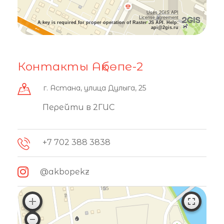
Uses 2GIS API
License agreement
A key is required for proper operation of Raster JS API. Help:
api@2gis.ru
Контакты Ақбөпе-2
г. Астана, улица Дулыга, 25
Перейти в 2ГИС
+7 702 388 3838
@akbopekz