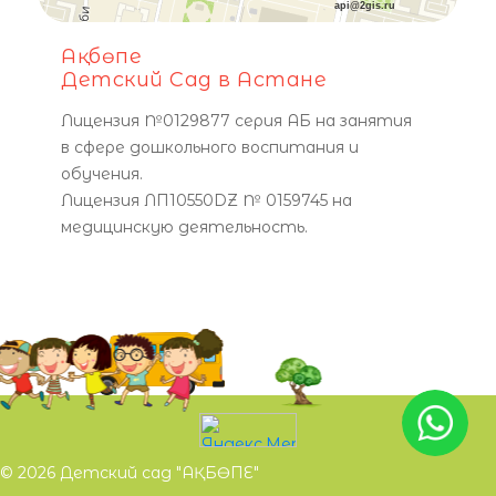
api@2gis.ru
Ақбөпе
Детский Сад в Астане
Лицензия №0129877 серия АБ на занятия
в сфере дошкольного воспитания и
обучения.
Лицензия ЛП10550DZ № 0159745 на
медицинскую деятельность.
© 2026 Детский сад "АҚБӨПЕ"