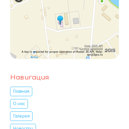
Uses 2GIS API
License agreement
A key is required for proper operation of Raster JS API. Help:
api@2gis.ru
Навигация
Главная
О нас
Галерея
Новости