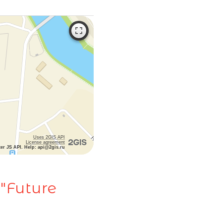
Uses 2GIS API
License agreement
ter JS API. Help: api@2gis.ru
"Future