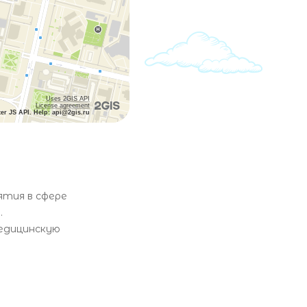
Uses 2GIS API
License agreement
ter JS API. Help: api@2gis.ru
ятия в сфере
.
медицинскую