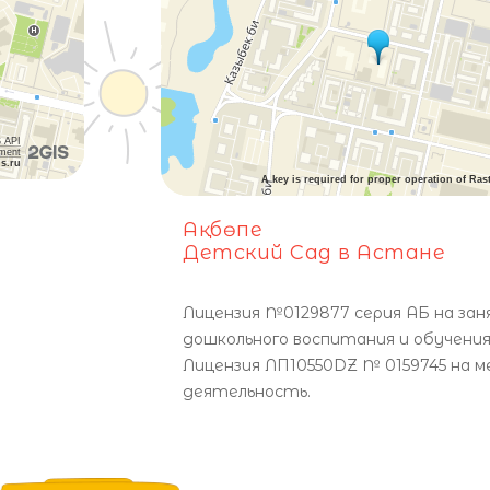
 API
ement
is.ru
A key is required for proper operation of Ras
Ақбөпе
Детский Сад в Астане
Лицензия №0129877 серия АБ на зан
дошкольного воспитания и обучения
Лицензия ЛП10550DZ № 0159745 на 
деятельность.