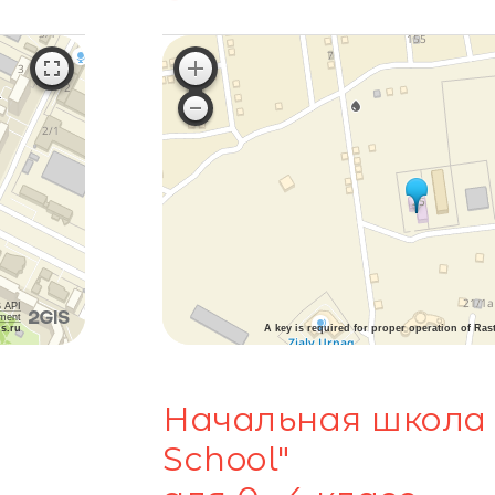
 API
ement
is.ru
A key is required for proper operation of Ras
Начальная школа 
School"