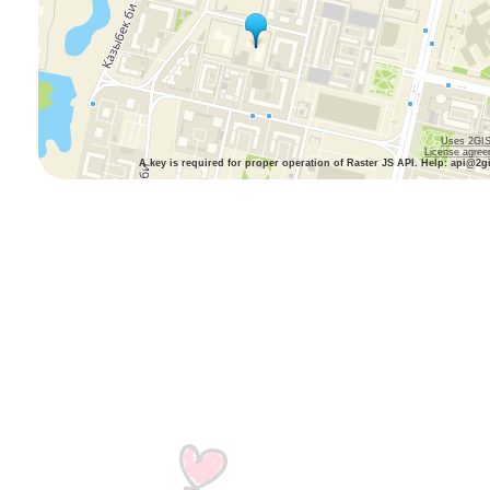
Uses 2GIS
License agre
A key is required for proper operation of Raster JS API. Help: api@2g