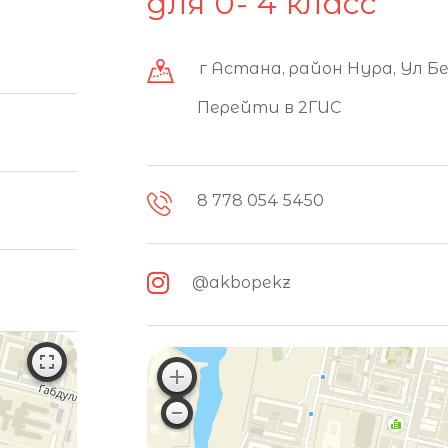
для 0- 4 класс
г Астана, район Нура, Ул Б
Перейти в 2ГИС
8 778 054 5450
@akbopekz