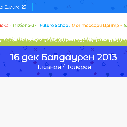
а Дулыга, 25
е-2
Ақбөпе-3
Future School
Монтессори Центр
E
16 дек Балдаурен 2013
Главная /
Галерея