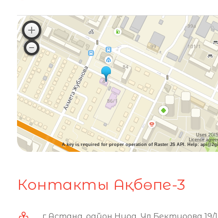
Uses 2GIS
License agre
A key is required for proper operation of Raster JS API. Help: api@2g
Контакты Ақбөпе-3
г Астана, район Нура, Ул Бектурова 19/1