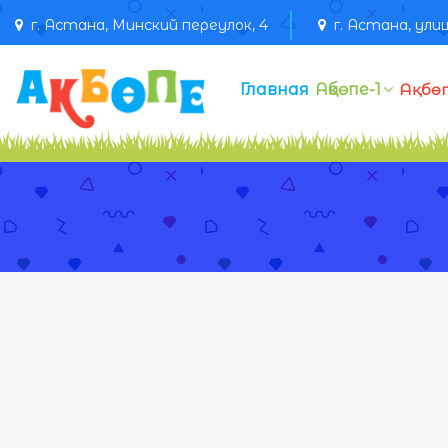
г. Астана, Минский переулок, 4
г. Астана, улиц
Главная
Ақбөпе-1
Ақбөп