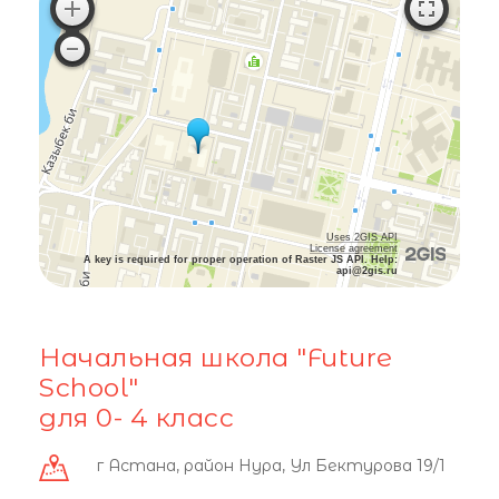
Uses 2GIS API
License agreement
A key is required for proper operation of Raster JS API. Help:
api@2gis.ru
Начальная школа "Future
School"
для 0- 4 класс
г Астана, район Нура, Ул Бектурова 19/1