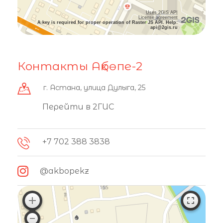
Uses 2GIS API
License agreement
A key is required for proper operation of Raster JS API. Help:
api@2gis.ru
Контакты Ақбөпе-2
г. Астана, улица Дулыга, 25
Перейти в 2ГИС
+7 702 388 3838
@akbopekz