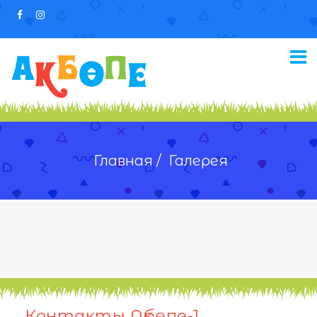
Главная /
Галерея
Контакты Ақбөпе-1