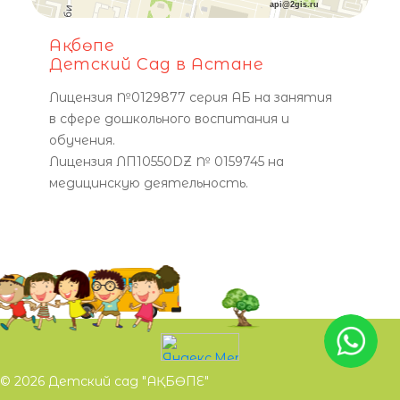
api@2gis.ru
Ақбөпе
Детский Сад в Астане
Лицензия №0129877 серия АБ на занятия
в сфере дошкольного воспитания и
обучения.
Лицензия ЛП10550DZ № 0159745 на
медицинскую деятельность.
© 2026 Детский сад "АҚБӨПЕ"