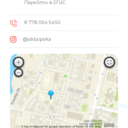
Перейти в 2ГИС
8 778 054 5450
@akbopekz
Uses 2GIS API
License agreement
A key is required for proper operation of Raster JS API. Help: