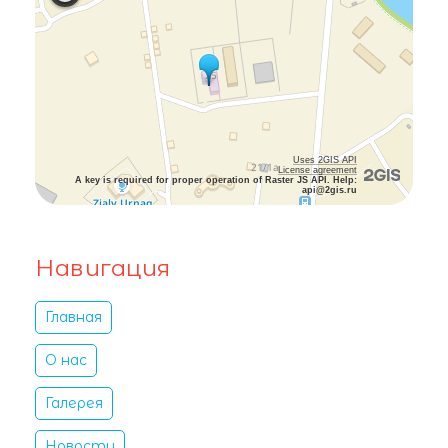
Uses 2GIS API
License agreement
A key is required for proper operation of Raster JS API. Help:
api@2gis.ru
Навигация
Главная
О нас
Галерея
Новости